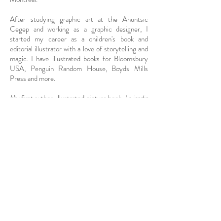
After studying graphic art at the Ahuntsic
Cegep and working as a graphic designer, I
started my career as a children's book and
editorial illustrator with a love of storytelling and
magic. I have illustrated books for Bloomsbury
USA, Penguin Random House, Boyds Mills
Press and more.
My first author-illustrated picture book,
Le jardin
de madame Héléna
, was published by
Les Éditions
Guy Saint-Jean in 2019.
I have always been fascinated by nature and
fantasy worlds. My childhood memories are filled
with my summers spent at our Lac des Plages
chalet, where I walked in the forest and spied on
the animals. Even though I was afraid of water, I
loved swimming in the lake, filled with fish,
crayfish and frogs. I later understood my love of
drawing mermaids -- they could breathe
underwater!