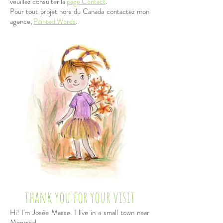
veuillez consulter la
page Contact
.
Pour tout projet hors du Canada contactez mon
agence,
Painted Words
.
thank you for your visit
Hi! I'm Josée Masse. I live in a small town near
Montreal.